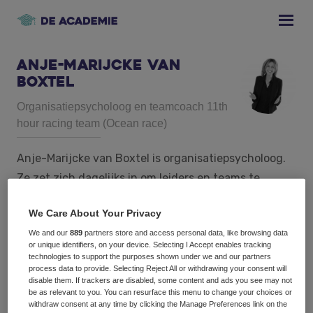
Skip
Skip
Skip
to
to
to
primary
main
footer
navigation
content
Anje-Marijcke van
Boxtel
Organisatiepsycholoog en teamcoach 11th
hour racing team (Ocean race)
Anje-Marijcke van Boxtel is organisatiepsycholoog.
Ze zet zich dagelijks in om leiders en teams te
helpen hun impact te vergroten. Haar speelveld
We Care About Your Privacy
vindt ze vooral in het bedrijfsleven, maar ze maakt
We and our
889
partners store and access personal data, like browsing data
ook graag uitstapjes naar de topsport. Zo is ze
or unique identifiers, on your device. Selecting I Accept enables tracking
teamcoach bij 11th hour racing team tijdens de
technologies to support the purposes shown under we and our partners
process data to provide. Selecting Reject All or withdrawing your consent will
Ocean race. Anje-Marijcke kan feilloos aangeven
disable them. If trackers are disabled, some content and ads you see may not
be as relevant to you. You can resurface this menu to change your choices or
waar de fijne kneepjes van het vak zitten, waar
withdraw consent at any time by clicking the Manage Preferences link on the