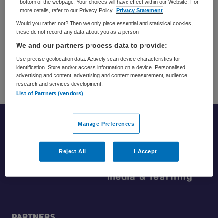
potentieel zit, wat de knelpunten zijn en hoe je die
bottom of the webpage. Your choices will have effect within our Website. For
more details, refer to our Privacy Policy.
Privacy Statement
kunt tackelen. Als spreker doet ze dat interactief,
Would you rather not? Then we only place essential and statistical cookies,
zeer inspirerend en met prachtige beelden. Bij haar
these do not record any data about you as a person
loop je de zaal uit met een vol hoofd, een vol hart en
We and our partners process data to provide:
urgentie voor verandering.
Use precise geolocation data. Actively scan device characteristics for
identification. Store and/or access information on a device. Personalised
*foto door Loepa fotografie
advertising and content, advertising and content measurement, audience
research and services development.
List of Partners (vendors)
Manage Preferences
Footer
Reject All
I Accept
Partners