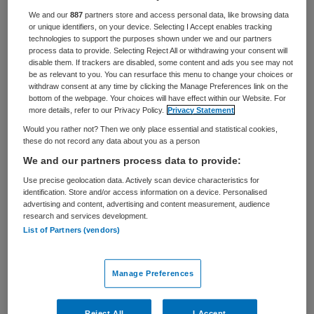
We and our
887
partners store and access personal data, like browsing data
or unique identifiers, on your device. Selecting I Accept enables tracking
Boekenpakket
technologies to support the purposes shown under we and our partners
process data to provide. Selecting Reject All or withdrawing your consent will
Onder nieuwsbriefabonnees wordt elke maand een
disable them. If trackers are disabled, some content and ads you see may not
boekenpakket weggegeven.
be as relevant to you. You can resurface this menu to change your choices or
withdraw consent at any time by clicking the Manage Preferences link on the
bottom of the webpage. Your choices will have effect within our Website. For
more details, refer to our Privacy Policy.
Privacy Statement
Would you rather not? Then we only place essential and statistical cookies,
these do not record any data about you as a person
We and our partners process data to provide:
Use precise geolocation data. Actively scan device characteristics for
identification. Store and/or access information on a device. Personalised
advertising and content, advertising and content measurement, audience
research and services development.
List of Partners (vendors)
Manage Preferences
Reject All
I Accept