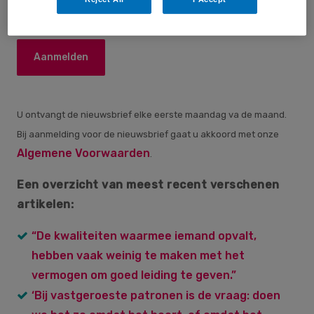
Bij aanmelding voor de nieuwsbrief gaat u akkoord met onze
Algemene Voorwaarden.
U ontvangt de nieuwsbrief elke eerste maandag va de maand.
Bij aanmelding voor de nieuwsbrief gaat u akkoord met onze
Algemene Voorwaarden
.
Een overzicht van meest recent verschenen
artikelen:
“De kwaliteiten waarmee iemand opvalt,
hebben vaak weinig te maken met het
vermogen om goed leiding te geven.”
‘Bij vastgeroeste patronen is de vraag: doen