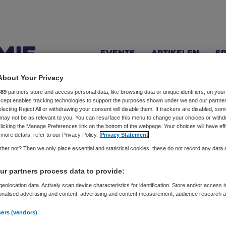
Events
Artikelen
S
About Your Privacy
889
partners store and access personal data, like browsing data or unique identifiers, on your
Accept enables tracking technologies to support the purposes shown under we and our partne
electing Reject All or withdrawing your consent will disable them. If trackers are disabled, so
Barrah
may not be as relevant to you. You can resurface this menu to change your choices or withd
licking the Manage Preferences link on the bottom of the webpage. Your choices will have eff
more details, refer to our Privacy Policy.
Privacy Statement
her not? Then we only place essential and statistical cookies, these do not record any data
 CEO van Neurofied waar hij organisaties helpt veranderen 
r partners process data to provide:
ialiseerd in ondernemerschap, psychologie en technologie. 
eolocation data. Actively scan device characteristics for identification. Store and/or access 
die complexe ideeën begrijpelijk en praktisch maakt voor ied
onalised advertising and content, advertising and content measurement, audience research 
.
teams en professionals getraind van o.a. Tesla en Calvin Kle
ners (vendors)