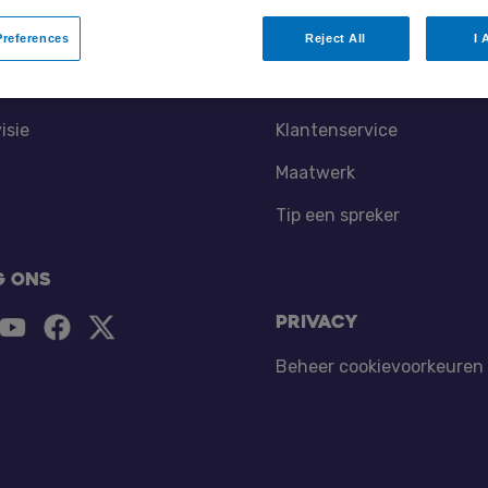
references
Reject All
I 
tners
Contact
isie
Klantenservice
Maatwerk
Tip een spreker
g ons
Privacy
Beheer cookievoorkeuren