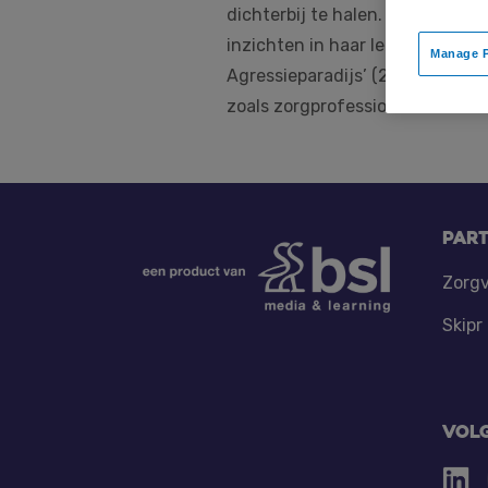
dichterbij te halen. Hoe? Daaro
inzichten in haar lezingen. Caro
Manage P
Agressieparadijs’ (2021). Carol
zoals zorgprofessionals en am
Footer
Par
Zorgv
Skipr
Vol