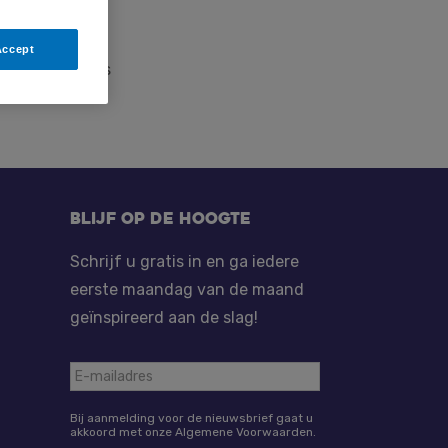
aktische
en ‘Het
Accept
e Taak functies
Blijf op de hoogte
Schrijf u gratis in en ga iedere
eerste maandag van de maand
geïnspireerd aan de slag!
Bij aanmelding voor de nieuwsbrief gaat u
akkoord met onze Algemene Voorwaarden.