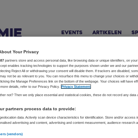
Events
Artikelen
S
About Your Privacy
887
partners store and access personal data, like browsing data or unique identifiers, on your
Accept enables tracking technologies to support the purposes shown under we and our partne
etsenruijter
electing Reject All or withdrawing your consent will disable them. If trackers are disabled, so
may not be as relevant to you. You can resurface this menu to change your choices or withd
licking the Manage Preferences link on the bottom of the webpage. Your choices will have eff
r, columnist, trainer en auteur
more details, refer to our Privacy Policy.
Privacy Statement
her not? Then we only place essential and statistical cookies, these do not record any data
eeft als missie een veilige werkplek voor alle negen miljoen 
trainer en auteur op het gebied van agressiepreventie en -be
r partners process data to provide:
at elke professional zijn/haar werk kan doen zonder last van
eolocation data. Actively scan device characteristics for identification. Store and/or access 
onalised advertising and content, advertising and content measurement, audience research 
rtastend en praktisch. Twee zaken staan voorop: we accepte
.
it stil. De werkgever is aan zet om voor iedereen een veili
ners (vendors)