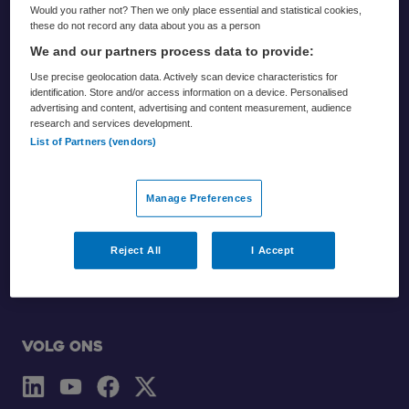
Would you rather not? Then we only place essential and statistical cookies,
Footer
these do not record any data about you as a person
We and our partners process data to provide:
Use precise geolocation data. Actively scan device characteristics for
identification. Store and/or access information on a device. Personalised
advertising and content, advertising and content measurement, audience
research and services development.
List of Partners (vendors)
Partners
Manage Preferences
Zorgvisie
Reject All
I Accept
Skipr
Volg ons