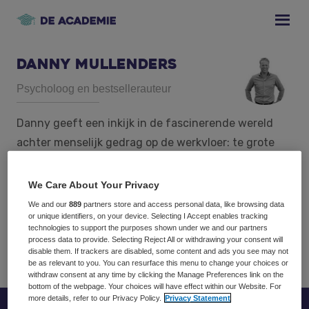
Skip
Skip
Skip
to
to
to
primary
main
footer
navigation
content
Danny Mullenders
Psycholoog en bestsellerauteur
Danny geeft een inkijk in de fascinerende wereld
achter menselijk gedrag op de werkvloer: te grote
ego’s, Calimero’s, paradijsvogels, bizarre
organisatiesessies en verrassende of irrationele
We Care About Your Privacy
keuzes. Het komt allemaal voorbij in de rake,
We and our
889
partners store and access personal data, like browsing data
or unique identifiers, on your device. Selecting I Accept enables tracking
leerzame en vermakelijke verhalen uit zijn
technologies to support the purposes shown under we and our partners
coachings- en assessmentpraktijk.
process data to provide. Selecting Reject All or withdrawing your consent will
disable them. If trackers are disabled, some content and ads you see may not
be as relevant to you. You can resurface this menu to change your choices or
withdraw consent at any time by clicking the Manage Preferences link on the
bottom of the webpage. Your choices will have effect within our Website. For
more details, refer to our Privacy Policy.
Privacy Statement