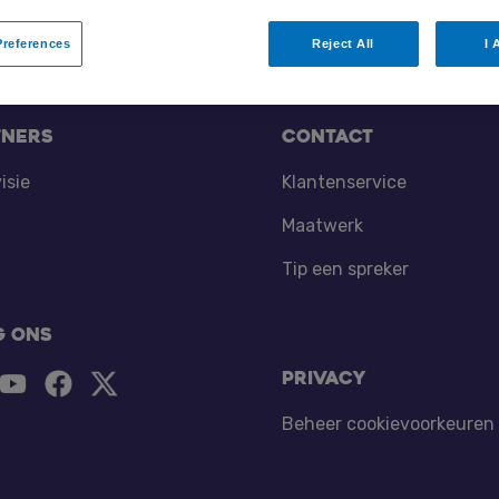
references
Reject All
I 
tners
Contact
isie
Klantenservice
Maatwerk
Tip een spreker
g ons
Privacy
Beheer cookievoorkeuren