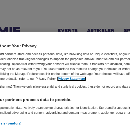
Events
Artikelen
S
About Your Privacy
889
partners store and access personal data, like browsing data or unique identifiers, on your
Accept enables tracking technologies to support the purposes shown under we and our partne
electing Reject All or withdrawing your consent will disable them. If trackers are disabled, so
may not be as relevant to you. You can resurface this menu to change your choices or withd
licking the Manage Preferences link on the bottom of the webpage. Your choices will have eff
one' en bekend als een van de invloedrijkste denkers over produ
more details, refer to our Privacy Policy.
Privacy Statement
her not? Then we only place essential and statistical cookies, these do not record any data
ur van David Allen & Co en een van de meest invloedrijke d
r partners process data to provide:
 meer dan twintig jaar ervaring als managementconsultant 
eolocation data. Actively scan device characteristics for identification. Store and/or access 
ljoenen mensen geïnspireerd met zijn Getting Things Done
onalised advertising and content, advertising and content measurement, audience research 
emplaren zijn verkocht. Zijn aanpak voor time management
.
ners (vendors)