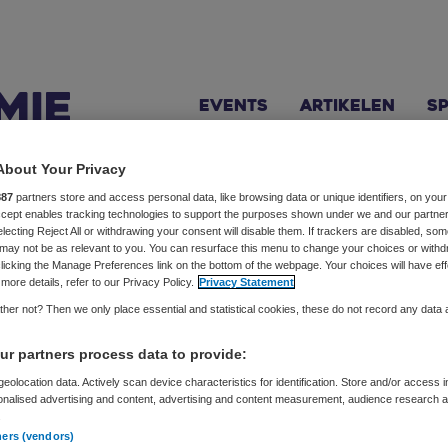
Events
Artikelen
S
About Your Privacy
887
partners store and access personal data, like browsing data or unique identifiers, on your
Accept enables tracking technologies to support the purposes shown under we and our partne
Eck
electing Reject All or withdrawing your consent will disable them. If trackers are disabled, so
may not be as relevant to you. You can resurface this menu to change your choices or withd
licking the Manage Preferences link on the bottom of the webpage. Your choices will have eff
 (Team) coach
more details, refer to our Privacy Policy.
Privacy Statement
her not? Then we only place essential and statistical cookies, these do not record any data
et begeleiden van diepgaande verandering in mensen, teams 
 ervaring op het gebied van leercultuur, leiderschapsontwik
r partners process data to provide:
rlei organisaties en diverse sectoren. Elvira wil bijdragen aa
eolocation data. Actively scan device characteristics for identification. Store and/or access 
onalised advertising and content, advertising and content measurement, audience research 
en voor zichzelf en anderen en leiderschap tonen. Een re
.
igheid is om creatieve energie te laten stromen.
ners (vendors)