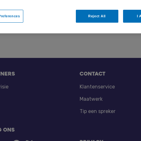
oudt graag een spiegel voor en verbindt zich vanuit het har
et de onderliggende essentie zichtbaar en bespreekbaar te
references
Reject All
I 
hierbij belangrijke waarden voor haar.
tners
Contact
isie
Klantenservice
Maatwerk
Tip een spreker
g ons