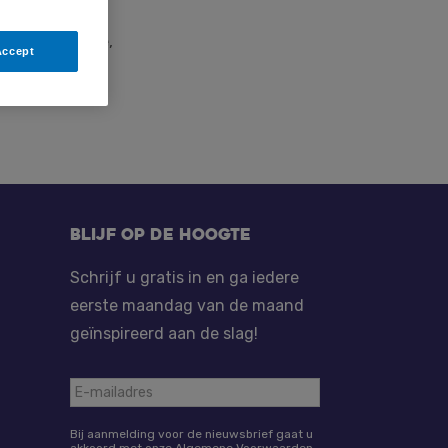
t. Ze heeft een
 maken. Liefde,
Accept
Blijf op de hoogte
Schrijf u gratis in en ga iedere
eerste maandag van de maand
geïnspireerd aan de slag!
Bij aanmelding voor de nieuwsbrief gaat u