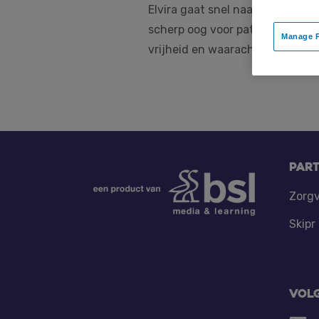
Elvira gaat snel naar de kern, h
scherp oog voor patronen en we
Manage P
vrijheid en waarachtigheid zijn 
Footer
Par
Zorgv
Skipr
Vol