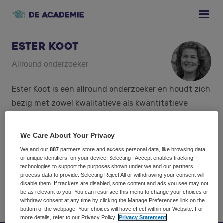
Skip
Skip
Skip
to
to
to
primary
main
footer
navigation
content
Ester Koot
Allround onderzoeker
Ester Koot is een allround onderzoeker en houdt zich
bezig met zowel kwalitatieve als kwantitatieve
onderzoeksprojecten. Zij is gespecialiseerd in HR-
onderzoek waarbij het gaat om motivatie van
We Care About Your Privacy
medewerkers en organisatieverandering. Daarnaast
We and our
887
partners store and access personal data, like browsing data
voert Ester imago- en
or unique identifiers, on your device. Selecting I Accept enables tracking
technologies to support the purposes shown under we and our partners
klanttevredenheidsonderzoeken uit, vooral voor de
process data to provide. Selecting Reject All or withdrawing your consent will
disable them. If trackers are disabled, some content and ads you see may not
dienstverlenende en business-to-businesssector.
be as relevant to you. You can resurface this menu to change your choices or
withdraw consent at any time by clicking the Manage Preferences link on the
bottom of the webpage. Your choices will have effect within our Website. For
more details, refer to our Privacy Policy.
Privacy Statement