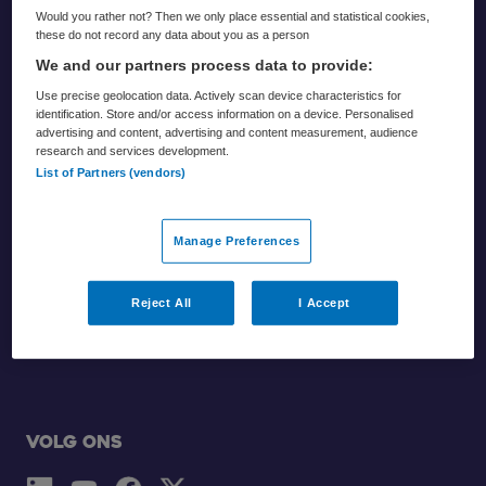
Would you rather not? Then we only place essential and statistical cookies,
these do not record any data about you as a person
Footer
We and our partners process data to provide:
Use precise geolocation data. Actively scan device characteristics for
identification. Store and/or access information on a device. Personalised
advertising and content, advertising and content measurement, audience
research and services development.
List of Partners (vendors)
Manage Preferences
Partners
Zorgvisie
Reject All
I Accept
Skipr
Volg ons