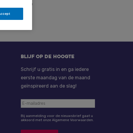
tronen. Slechte
n in
Accept
Blijf op de hoogte
Schrijf u gratis in en ga iedere
eerste maandag van de maand
geïnspireerd aan de slag!
Bij aanmelding voor de nieuwsbrief gaat u
akkoord met onze Algemene Voorwaarden.