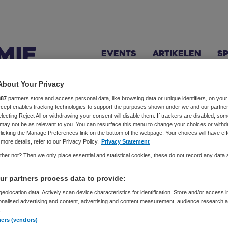
Events
Artikelen
S
About Your Privacy
887
partners store and access personal data, like browsing data or unique identifiers, on your
Accept enables tracking technologies to support the purposes shown under we and our partne
 Fenema
electing Reject All or withdrawing your consent will disable them. If trackers are disabled, so
may not be as relevant to you. You can resurface this menu to change your choices or withd
licking the Manage Preferences link on the bottom of the webpage. Your choices will have eff
formers in organisaties.
more details, refer to our Privacy Policy.
Privacy Statement
her not? Then we only place essential and statistical cookies, these do not record any data
op de rek en ruimte in het werken met kaders en protocolle
: specialisten, medici, musici, ceo’s, bestuurders. Omdat 
r partners process data to provide:
 soms ook gevoelig zijn. En ze intervenieert in de patronen
eolocation data. Actively scan device characteristics for identification. Store and/or access 
onalised advertising and content, advertising and content measurement, audience research 
 Resources eigenlijk altijd meer over Human Relations ga
.
sen en in jezelf te bespreken, houd je ze gezond en scher
ners (vendors)