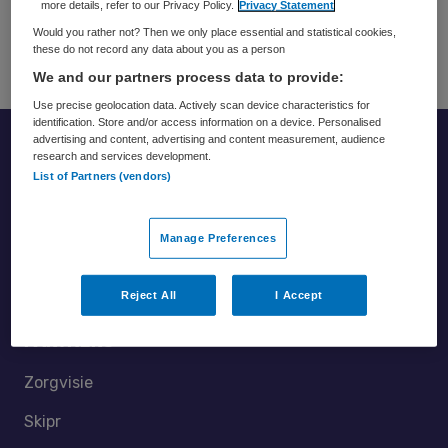
more details, refer to our Privacy Policy.
Privacy Statement
werken aan (zelf)vertrouwen. Daar gaat het om bij
Would you rather not? Then we only place essential and statistical cookies,
Regelarm.
these do not record any data about you as a person
We and our partners process data to provide:
Use precise geolocation data. Actively scan device characteristics for
identification. Store and/or access information on a device. Personalised
advertising and content, advertising and content measurement, audience
research and services development.
Footer
List of Partners (vendors)
Manage Preferences
Reject All
I Accept
Partners
Zorgvisie
Skipr