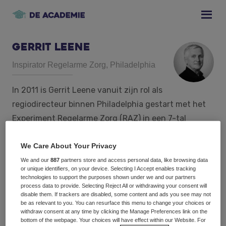
Skip
Skip
Skip
to
to
to
primary
main
footer
navigation
content
Gerrit Leene
Inspirator Regelarme Zorg, Philadelphia
In 2011 is Gerrit Leene vanuit zijn rol als
regiodirecteur binnen Philadelphia gestart met het
Experiment Regelarme Zorg (RAZ) in een 7-tal
locaties. Na de pilotfase heeft Philadelphia de
We Care About Your Privacy
geleerde lessen binnen de gehele organisatie
uitgerold en is de beweging Regelarm ontstaan. Het
We and our
887
partners store and access personal data, like browsing data
or unique identifiers, on your device. Selecting I Accept enables tracking
doel van deze beweging is om het beste uit mensen,
technologies to support the purposes shown under we and our partners
process data to provide. Selecting Reject All or withdrawing your consent will
cliënten, medewerkers, en het netwerk te halen. De
disable them. If trackers are disabled, some content and ads you see may not
vrijheid pakken om je Vakmanschap te tonen,
be as relevant to you. You can resurface this menu to change your choices or
withdraw consent at any time by clicking the Manage Preferences link on the
verantwoordelijkheid nemen als professional en te
bottom of the webpage. Your choices will have effect within our Website. For