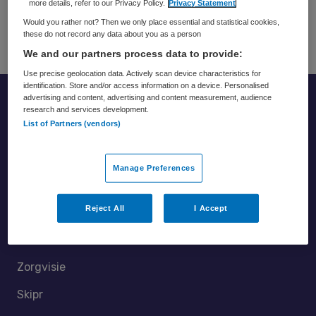
vrijmoedige teams en De Veldgids Psychologische
more details, refer to our Privacy Policy.
Privacy Statement
Veiligheid.
Would you rather not? Then we only place essential and statistical cookies,
these do not record any data about you as a person
We and our partners process data to provide:
Use precise geolocation data. Actively scan device characteristics for
identification. Store and/or access information on a device. Personalised
advertising and content, advertising and content measurement, audience
Footer
research and services development.
List of Partners (vendors)
Manage Preferences
Reject All
I Accept
Partners
Zorgvisie
Skipr