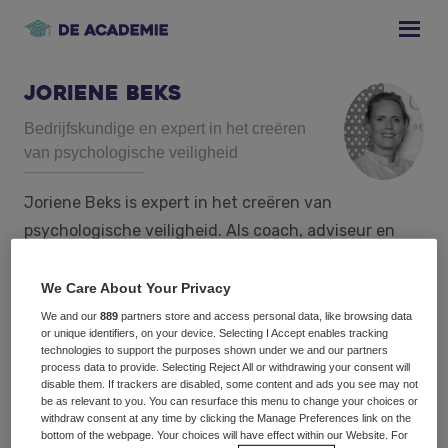
Skip
Skip
Skip
to
to
to
primary
main
footer
navigation
content
Joriene Beks
Bedrijfskundige en expert in het creëren
van psychologische veiligheid
Joriene Beks is expert in het creëren van
psychologische veiligheid. Als coach, adviseur en
spreker helpt zij organisaties op een duurzame
manier een continu lerende aanspreekcultuur te
We Care About Your Privacy
ontwikkelen. Gebruikmakend van haar ruime
We and our
889
partners store and access personal data, like browsing data
or unique identifiers, on your device. Selecting I Accept enables tracking
praktijkervaring weet zij mensen en teams op
technologies to support the purposes shown under we and our partners
onderbouwde, bevlogen én nuchtere wijze hiertoe in
process data to provide. Selecting Reject All or withdrawing your consent will
disable them. If trackers are disabled, some content and ads you see may not
beweging te zetten. Joriene is co-auteur van de
be as relevant to you. You can resurface this menu to change your choices or
withdraw consent at any time by clicking the Manage Preferences link on the
boeken Psychologische Veiligheid, Zo vorm je
bottom of the webpage. Your choices will have effect within our Website. For