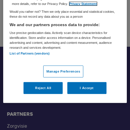
kansen en het behoud van talent, ook draagt het bij
more details, refer to our Privacy Policy.
Privacy Statement
aan een hogere mate van medewerkers- en
Would you rather not? Then we only place essential and statistical cookies,
these do not record any data about you as a person
klanttevredenheid, productiviteit, creativiteit en
We and our partners process data to provide:
innovatie.
Use precise geolocation data. Actively scan device characteristics for
identification. Store and/or access information on a device. Personalised
advertising and content, advertising and content measurement, audience
research and services development.
List of Partners (vendors)
Footer
Manage Preferences
Reject All
I Accept
Partners
Zorgvisie