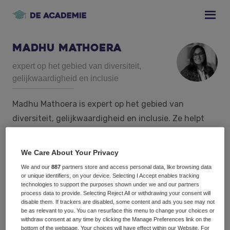
Skip
Skip
Skip
to
to
to
primary
main
footer
navigation
content
Madhu Mathoera
expert op het gebied van diversiteit,
gelijkwaardigheid en inclusie
Madhu Mathoera is expert op het gebied van
diversiteit, gelijkwaardigheid en inclusie. Ze helpt
organisaties om diversiteit, gelijkwaardigheid,
inclusie en gelijkwaardigheid door te vertalen naar
We Care About Your Privacy
de werkvloer.
We and our
887
partners store and access personal data, like browsing data
Vanuit De inclusieve organisatie deelt ze haar
or unique identifiers, on your device. Selecting I Accept enables tracking
technologies to support the purposes shown under we and our partners
kennis, expertise en ervaringen. Zo kan iedereen
process data to provide. Selecting Reject All or withdrawing your consent will
disable them. If trackers are disabled, some content and ads you see may not
werken aan een inclusieve(re) organisatie. Een
be as relevant to you. You can resurface this menu to change your choices or
inclusieve organisatie zorgt niet alleen voor gelijke
withdraw consent at any time by clicking the Manage Preferences link on the
bottom of the webpage. Your choices will have effect within our Website. For