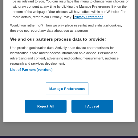
bikkels. Okay en het helpt wel dat hij verliefd werd
be as relevant to you. You can resurface this menu to change your choices or
withdraw consent at any time by clicking the Manage Preferences link on the
op zijn ergotherapeute en daar drie prachtige
bottom of the webpage. Your choices will have effect within our Website. For
more details, refer to our Privacy Policy.
Privacy Statement
dochters mee kreeg.
Would you rather not? Then we only place essential and statistical cookies,
Inmiddels werkt hij als spreker in de zorg over
these do not record any data about you as a person
veerkracht, klantgerichtheid en leiderschap en staat
We and our partners process data to provide:
Niek internationaal op 100+ evenementen per jaar in
Use precise geolocation data. Actively scan device characteristics for
binnen en buitenland. Van GGZ tot PG afdelingen,
identification. Store and/or access information on a device. Personalised
advertising and content, advertising and content measurement, audience
van UMC’s tot de periferie, van huisartsen tot
research and services development.
List of Partners (vendors)
apothekers. Hij kan inspirerend vertellen over zijn
eigen ervaringen in de zorg en combineert dat met
wat hij als expert ziet gebeuren tijdens zijn mystery
Manage Preferences
visits. Ook werkt hij inmiddels binnen vele
(zorg)organisaties met het Team Heartbeats aan
Reject All
I Accept
eigenaarschap, veerkracht en wendbaarheid.