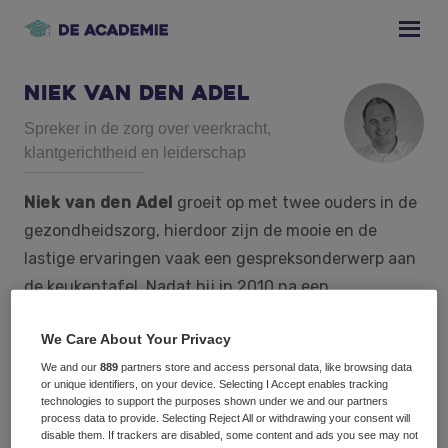
Skip
Skip
Skip
to
to
to
primary
main
footer
navigation
content
Niek van den Adel
Spreker in de zorg over veerkracht,
klantgerichtheid en leiderschap
Niek van den Adel
groeit op met twee ouders in de
gezondheidszorg, hierdoor zijn de mooie en de
lastige ervaringen vaak een gespreksonderwerp aan
de keukentafel. Nadat hij in 2010 na een
motorongeluk een hoge dwarslaesie en een syrinx
We Care About Your Privacy
opliep werd hij frequent bezoeker in de zorg. Een
We and our
889
partners store and access personal data, like browsing data
dwarslaesie en een syrinx: die twee wens je niemand
or unique identifiers, on your device. Selecting I Accept enables tracking
toe. Maar daar denkt Niek toch anders over. Volgens
technologies to support the purposes shown under we and our partners
process data to provide. Selecting Reject All or withdrawing your consent will
hem is dit juist de ideale combinatie voor echte
disable them. If trackers are disabled, some content and ads you see may not