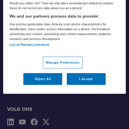
Would you rather not? Then we only place essential and statistical cookies,
Footer
these do not record any data about you as a person
We and our partners process data to provide:
Use precise geolocation data. Actively scan device characteristics for
identification. Store and/or access information on a device. Personalised
advertising and content, advertising and content measurement, audience
research and services development.
List of Partners (vendors)
Partners
Manage Preferences
Zorgvisie
Reject All
I Accept
Skipr
Volg ons