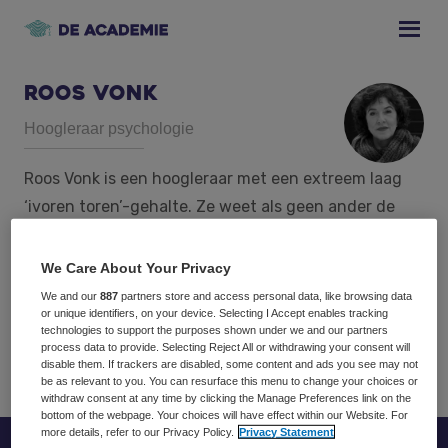
Skip
Skip
Skip
to
to
to
primary
main
footer
navigation
content
Roos Vonk
Hoogleraar psychologie
Roos Vonk is een hoogleraar met een extreem laag
‘ivoren toren’-gehalte. Ze weet als geen ander de
meest recente inzichten uit de psychologie toe te
passen op de dagelijkse aspecten van werk en leven.
We Care About Your Privacy
Daarmee vertaalt ze kwalitatief hoogwaardige
We and our
887
partners store and access personal data, like browsing data
or unique identifiers, on your device. Selecting I Accept enables tracking
kennis naar praktische tips en adviezen voor het
technologies to support the purposes shown under we and our partners
dagelijks leven.
process data to provide. Selecting Reject All or withdrawing your consent will
disable them. If trackers are disabled, some content and ads you see may not
be as relevant to you. You can resurface this menu to change your choices or
withdraw consent at any time by clicking the Manage Preferences link on the
bottom of the webpage. Your choices will have effect within our Website. For
more details, refer to our Privacy Policy.
Privacy Statement