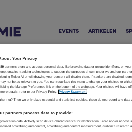
Events
Artikelen
S
About Your Privacy
pach
889
partners store and access personal data, like browsing data or unique identifiers, on your
Accept enables tracking technologies to support the purposes shown under we and our partne
electing Reject All or withdrawing your consent will disable them. If trackers are disabled, so
(TEDx-)spreker
may not be as relevant to you. You can resurface this menu to change your choices or withd
licking the Manage Preferences link on the bottom of the webpage. Your choices will have eff
more details, refer to our Privacy Policy.
Privacy Statement
oloog, bestsellerauteur en (TEDx-)spreker. Hij heeft versch
her not? Then we only place essential and statistical cookies, these do not record any data
nt (Werk kan ook uit, 2020) burn-out (Fokking druk, 2018)
lennials, 2019). Onlangs is zijn nieuwste boek Je bent al g
r partners process data to provide:
kelijkse column in het Algemeen Dagblad.
eolocation data. Actively scan device characteristics for identification. Store and/or access 
onalised advertising and content, advertising and content measurement, audience research 
.