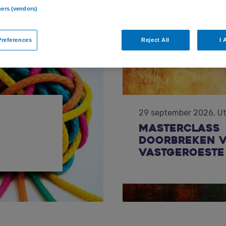
ners (vendors)
an
references
Reject All
I 
29 september 2026, U
Masterclass
Doorbreken 
vastgeroeste