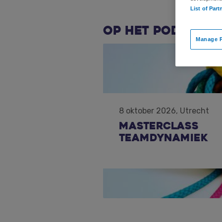
List of Part
Op het podium v
Manage P
8 oktober 2026, Utrecht
Masterclass
Teamdynamiek