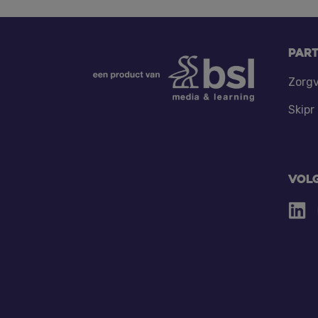
Footer
Par
Zorgv
Skipr
Vol