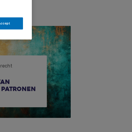
Accept
trecht
van
 patronen