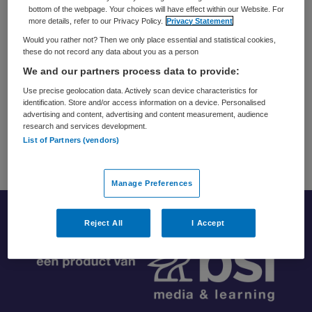
voor het faciliteren van gedragsverandering op de
bottom of the webpage. Your choices will have effect within our Website. For
more details, refer to our Privacy Policy.
Privacy Statement
werkvloer. Deze balans neemt hij mee in zijn werk als
Would you rather not? Then we only place essential and statistical cookies,
consultant, waar hij workshops faciliteert en
these do not record any data about you as a person
veranderingsprocessen ondersteunt. Hij heeft
We and our partners process data to provide:
daarbij een scherp oog voor intrinsieke motivatie van
Use precise geolocation data. Actively scan device characteristics for
leidinggevenden en medewerkers en de invloed van
identification. Store and/or access information on a device. Personalised
advertising and content, advertising and content measurement, audience
(onderliggende) psychologische en communicatieve
research and services development.
dynamiek.
List of Partners (vendors)
Manage Preferences
Reject All
I Accept
Footer