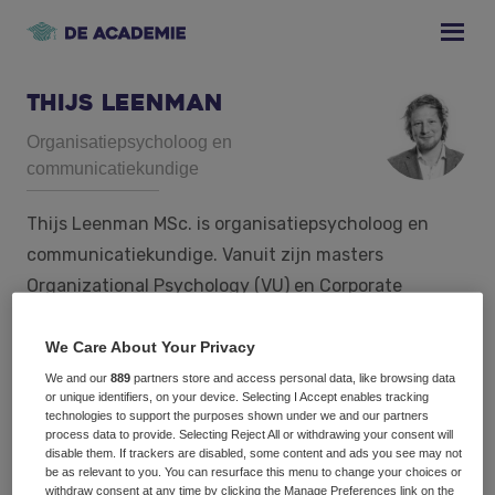
Skip
Skip
Skip
to
to
to
primary
main
footer
navigation
content
Thijs Leenman
Organisatiepsycholoog en
communicatiekundige
Thijs Leenman MSc. is organisatiepsycholoog en
communicatiekundige. Vanuit zijn masters
Organizational Psychology (VU) en Corporate
Communication (UvA) deed hij onderzoek naar
leiderschap en de motivatie van medewerkers. Dit
We Care About Your Privacy
resulteerde in publicaties over de relatie tussen
We and our
889
partners store and access personal data, like browsing data
or unique identifiers, on your device. Selecting I Accept enables tracking
leiderschapscommunicatie en werknemersmotivatie.
technologies to support the purposes shown under we and our partners
process data to provide. Selecting Reject All or withdrawing your consent will
Hierin vindt hij een balans tussen de nieuwste
disable them. If trackers are disabled, some content and ads you see may not
wetenschappelijke inzichten en praktische adviezen
be as relevant to you. You can resurface this menu to change your choices or
withdraw consent at any time by clicking the Manage Preferences link on the