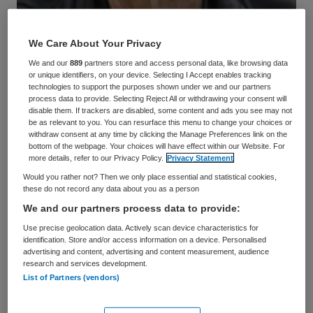
André Wierdsma, emeritus hoogleraar Organiseren en
co-creëren
We Care About Your Privacy
Dat zegt André Wierdsma. Hij is emeritus hoogleraar
We and our
889
partners store and access personal data, like browsing data
or unique identifiers, on your device. Selecting I Accept enables tracking
Organiseren en co-creëren bij Nyenrode Business
technologies to support the purposes shown under we and our partners
Universiteit en hij spreekt tijdens de
masterclass
process data to provide. Selecting Reject All or withdrawing your consent will
disable them. If trackers are disabled, some content and ads you see may not
Psychologie van Leiderschap op 16 en 17 mei 2022
be as relevant to you. You can resurface this menu to change your choices or
withdraw consent at any time by clicking the Manage Preferences link on the
in Lunteren.
bottom of the webpage. Your choices will have effect within our Website. For
more details, refer to our Privacy Policy.
Privacy Statement
Het bedrijfsmatige denken heeft in de zorg de
Would you rather not? Then we only place essential and statistical cookies,
afgelopen jaren veel opgeleverd, aldus Wierdsma. “Er
these do not record any data about you as a person
is meer aandacht voor efficiency, en dat is winst. Als
We and our partners process data to provide:
je goed organiseert kun je meer patiënten
Use precise geolocation data. Actively scan device characteristics for
identification. Store and/or access information on a device. Personalised
behandelen in minder tijd. Wat dat betreft is er
advertising and content, advertising and content measurement, audience
research and services development.
geleerd van het bedrijfsleven, waar veel aandacht is
List of Partners (vendors)
voor standaardisatie, kwaliteitsborging en
samenwerking in de keten.”