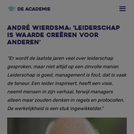
Skip
Skip
Skip
to
to
to
primary
main
footer
navigation
content
André Wierdsma: ‘Leiderschap
is waarde creëren voor
anderen’
“Er wordt de laatste jaren veel over leiderschap
gesproken, maar niet altijd op een zinvolle manier.
Leiderschap is goed, management is fout, dat is vaak
de teneur. Een leider inspireert, heeft een visie,
neemt mensen in zijn verhaal, terwijl managers
alleen maar zouden denken in regels en protocollen.
De werkelijkheid is een stuk ingewikkelder.”