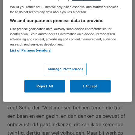
doen’, zegt Scherder. ‘Maar ik kan wél de
Would you rather not? Then we only place essential and statistical cookies,
wetenschappelijk kennis over ons brein delen met
these do not record any data about you as a person
anderen, en laten zien hoe we onze hersenen op een
We and our partners process data to provide:
positieve manier kunnen activeren. Zodat mensen
Use precise geolocation data. Actively scan device characteristics for
identification. Store and/or access information on a device. Personalised
meer arbeidsvreugde ervaren, meer initiatieven
advertising and content, advertising and content measurement, audience
nemen en creatieve oplossingen bedenken in hun
research and services development.
List of Partners (vendors)
werk.’
Om maar meteen met een belangrijke les te
Manage Preferences
beginnen: routine is de dood in pot. En die kan
verrassend vroeg in het werkzame leven intreden.
Reject All
I Accept
‘Zo rond de tijd dat we dertig worden, begint de
behoefte om nieuwe dingen te leren al af te nemen’,
zegt Scherder. ‘Veel mensen hebben tegen die tijd
een baan en een gezin, en dan denken ze bewust of
onbewust: dit gaat lekker zo, dit kan ik de komende
twintig, dertig jaar wel volhouden. Maar bij werk op