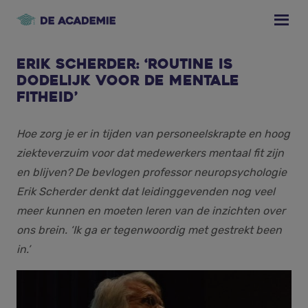
Skip
Skip
Skip
to
to
to
primary
main
footer
navigation
content
Erik Scherder: ‘Routine is
dodelijk voor de mentale
fitheid’
Hoe zorg je er in tijden van personeelskrapte en hoog
ziekteverzuim voor dat medewerkers mentaal fit zijn
en blijven? De bevlogen professor neuropsychologie
Erik Scherder denkt dat leidinggevenden nog veel
meer kunnen en moeten leren van de inzichten over
ons brein. ‘Ik ga er tegenwoordig met gestrekt been
in.’