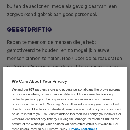
buiten de sector en, mede als gevolg daarvan, een
zorgwekkend gebrek aan goed personeel.
Geestdriftig
Reden te meer om de mensen die je hebt
gemotiveerd te houden, en zo mogelijk nieuwe
mensen binnen te halen. Hoe? Door de bureaucraten
en ‘ja maar’-roepers aan de kant te schuiven en vol
in te zetten op mentale fitheid, denkt de immer
We Care About Your Privacy
geestdriftige Scherder. Want ‘hoe het zit’ tussen de
We and our
887
partners store and access personal data, like browsing data
oren is minstens zo belangrijk voor het dagelijkse
or unique identifiers, on your device. Selecting I Accept enables tracking
werkplezier en de motivatie als het maandelijkse
technologies to support the purposes shown under we and our partners
process data to provide. Selecting Reject All or withdrawing your consent will
salaris. ‘Ik ben er natuurlijk heel erg voor dat mensen
disable them. If trackers are disabled, some content and ads you see may not
be as relevant to you. You can resurface this menu to change your choices or
fatsoenlijk worden betaald, maar aan de
withdraw consent at any time by clicking the Manage Preferences link on the
arbeidsvoorwaarden in de zorg kan ik helaas niets
bottom of the webpage. Your choices will have effect within our Website. For
more details, refer to our Privacy Policy.
Privacy Statement