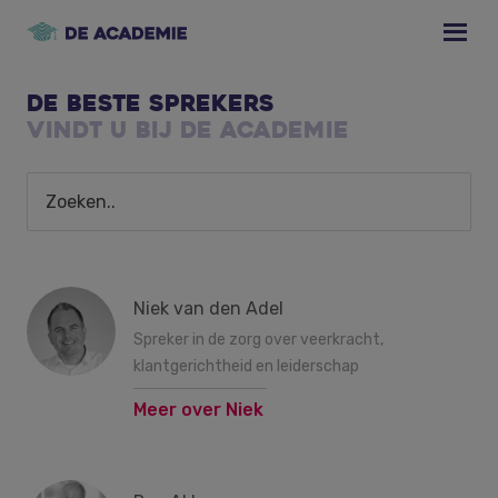
Skip
Skip
Skip
to
to
to
primary
main
footer
navigation
content
De beste sprekers
vindt u bij de academie
Niek van den Adel
Spreker in de zorg over veerkracht,
klantgerichtheid en leiderschap
Meer over Niek