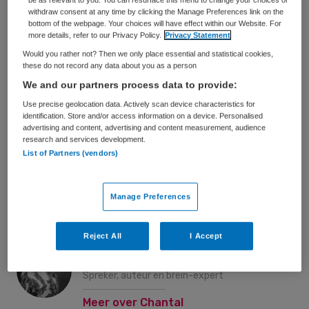
be as relevant to you. You can resurface this menu to change your choices or
withdraw consent at any time by clicking the Manage Preferences link on the
Beirem Ben Barrah
bottom of the webpage. Your choices will have effect within our Website. For
Founder & CEO Neurofied
more details, refer to our Privacy Policy.
Privacy Statement
Would you rather not? Then we only place essential and statistical cookies,
Meer over Beirem
these do not record any data about you as a person
We and our partners process data to provide:
Use precise geolocation data. Actively scan device characteristics for
identification. Store and/or access information on a device. Personalised
Carina Benninga
advertising and content, advertising and content measurement, audience
Voormalig tophockeyster, trainer,
research and services development.
List of Partners (vendors)
spreker en coach van teams en
professionals
Manage Preferences
Meer over Carina
Reject All
I Accept
Chantal van den Berg
Spreker, auteur en brein-expert
Meer over Chantal