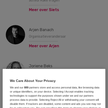
auteur Rake vragen
Meer over Siets
Arjen Banach
Organisatieveranderaar
Meer over Arjen
Joriene Beks
Bedrijfskundige en expert in het
creëren van psychologische
We Care About Your Privacy
veiligheid
We and our
889
partners store and access personal data, like browsing data
or unique identifiers, on your device. Selecting I Accept enables tracking
Meer over Joriene
technologies to support the purposes shown under we and our partners
process data to provide. Selecting Reject All or withdrawing your consent will
disable them. If trackers are disabled, some content and ads you see may not